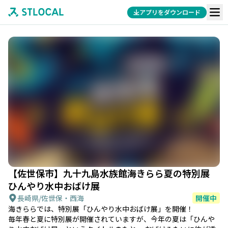
アプリをダウンロード
【佐世保市】九十九島水族館海きらら夏の特別展
ひんやり水中おばけ展
長崎県
/
佐世保・西海
開催中
海きららでは、特別展「ひんやり水中おばけ展」を開催！
毎年春と夏に特別展が開催されていますが、今年の夏は「ひんや