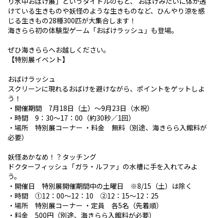
り水中おばけ展」というタイトルのもと、 おばけみたいに体が透
けている生きものや妖怪のような生きものなど、ひんやり涼を感
じる生きもの28種300匹が大集合します！
海きらら初の体験型ゲーム「おばけラッシュ」も登場。
ぜひ海きららへお越しください。
【特別展イベント】
おばけラッシュ
スクリーンに現れるおばけを避けながら、ポイントをゲットしよ
う！
・開催期間 7月18日（土）～9月23日（水祝）
・時間 9：30～17：00（約30秒／1回）
・場所 特別展コーナー ・料金 無料（別途、海きらら入館料が
必要）
妖怪あかなめ！？タッチング
ドクターフィッシュ「ガラ・ルファ」の水槽に手を入れてみよ
う。
・開催日 特別展開催期間中の土曜日 ※8/15（土）は除く
・時間 ①12：00～12：10 ②12：15～12：25
・場所 特別展コーナー ・定員 各5名（先着順）
・料金 500円（別途、海きらら入館料が必要）