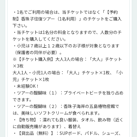
・1名でご利用の場合は、当チケットではなく「【予約
制】香珠子往復ツアー（1名利用）」のチケットをご購入
下さい。
・当チケットは1名分の料金となりますので、人数分のチ
ケットを購入してください。
・小児は７歳以上１２歳以下のお子様が対象となります
（保護者の同伴が必要）。
※【チケット購入例】大人3人の場合：「大人」チケット
×3枚
大人1人・小児1人の場合：「大人」チケット×1枚、「小
児」チケット×1枚
・未経験OK！
・ツアーの醍醐味（１）：プライベートビーチを独り占め
できます。
・ツアーの醍醐味（２）：香珠子海岸の五島椿物産館で
は、美味しいソフトクリームが食べられます。
・【持ち物】：濡れても良い服装、タオル、飲み物（近く
に自動販売機があります）、着替え
・【貸出品（無料）】：SUPボード、パドル、シューズ、