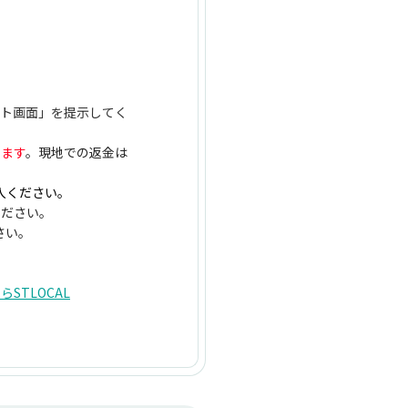
ット画面」を提示してく
します
。現地での返金は
入ください。
ください。
さい。
TLOCAL