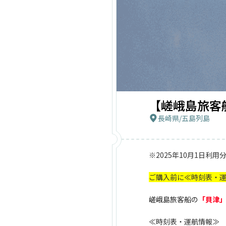
【嵯峨島旅客
長崎県
/
五島列島
※2025年10月1日利
ご購入前に≪時刻表・
嵯峨島旅客船の
「貝津
≪時刻表・運航情報≫