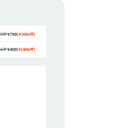
000
¥700
(
¥300
off)
560
¥400
(
¥160
off)