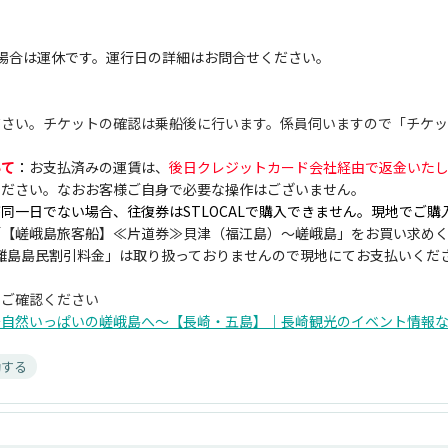
場合は運休です。運行日の詳細はお問合せください。
ださい。チケットの確認は乗船後に行います。係員伺いますので「チケ
いて
：
お支払済みの運賃は、
後日クレジットカード会社経由で返金いた
ください。なおお客様ご自身で必要な操作はございません。
同一日でない場合、往復券はSTLOCALで購入できません。現地でご購
「【嵯峨島旅客船】≪片道券≫貝津（福江島）～嵯峨島」をお買い求め
国境離島島民割引料金」は取り扱っておりませんので現地にてお支払いくだ
もご確認ください
自然いっぱいの嵯峨島へ〜【長崎・五島】｜長崎観光のイベント情報ならS
島　＃離島　＃釣り　＃三井楽　＃日帰り　＃移動
動する