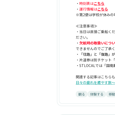
・
時刻表は
こちら
・
運行情報は
こちら
※第2便は学校が休みの
≪注意事項≫
・当日は直接ご乗船く
ださい。
・
欠航時の取扱いにつ
できませんのでご了承
・
「往路」と「復路」が
・片道券は別チケット
・STLOCALでは「
関連する記事はこちら
日々の疲れを癒やす旅〜
#フェリー　＃船　＃五
観る
体験する
移