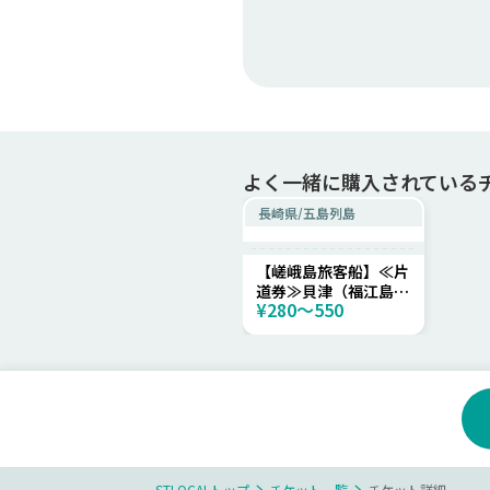
よく一緒に購入されている
長崎県
/
五島列島
【嵯峨島旅客船】≪片
道券≫貝津（福江島）
¥280〜550
～嵯峨島
STLOCALトップ
チケット一覧
チケット詳細