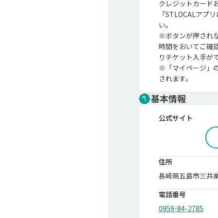
クレジットカードお
「STLOCALア
い。

※ボタンが押され
時間をおいてご確
りチケット入手が
※「マイページ」
されます。
基本情報
公式サイト
住所
長崎県五島市三井楽町
電話番号
0959-84-2785