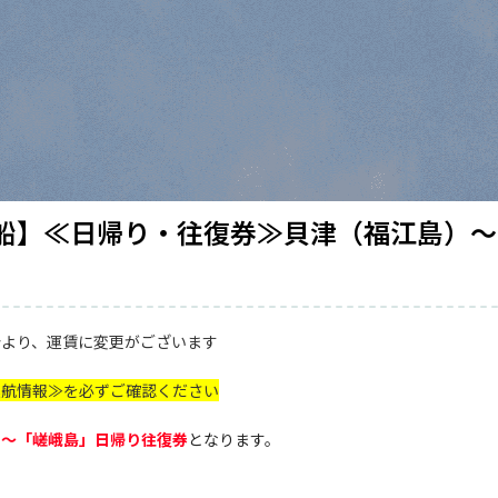
船】≪日帰り・往復券≫貝津（福江島）～
用分より、運賃に変更がございます
運航情報≫を必ずご確認ください
」～「嵯峨島」日帰り往復券
となります。