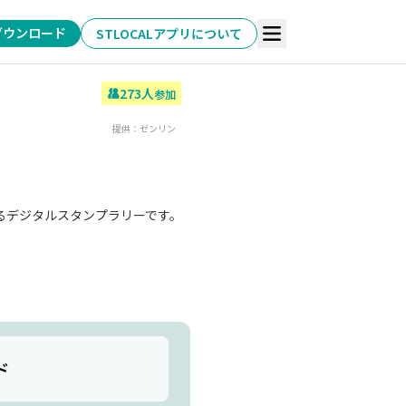
ダウンロード
STLOCALアプリについて
273
人
参加
提供：
ゼンリン
るデジタルスタンプラリーです。
ド