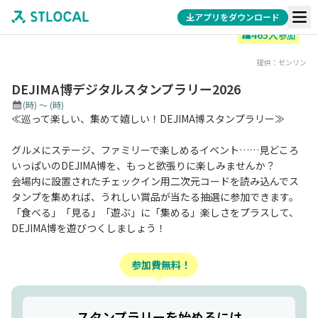
アプリをダウンロード
465
人
参加
提供：
ゼンリン
DEJIMA博デジタルスタンプラリー2026
(時)
～
(時)
≪巡って楽しい、集めて嬉しい！DEJIMA博スタンプラリー≫
グルメにステージ、ファミリーで楽しめるイベント……見どころ
いっぱいのDEJIMA博を、もっと欲張りに楽しみませんか？
会場内に設置されたチェックイン用二次元コードを読み込んでス
タンプを集めれば、うれしい賞品が当たる抽選に参加できます。
「食べる」「見る」「遊ぶ」に「集める」楽しさをプラスして、
DEJIMA博を遊びつくしましょう！
参加費無料！
スタンプラリーを始めるには