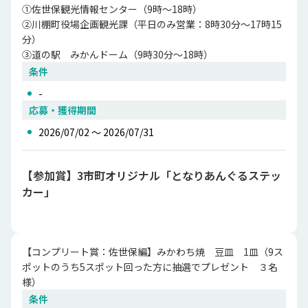
①佐世保観光情報センター（9時～18時）

②川棚町役場企画観光課（平日のみ営業：8時30分～17時15
分）

③道の駅　みかんドーム（9時30分～18時）
条件
-
応募・獲得期間
2026/07/02 〜 2026/07/31
【参加賞】3市町オリジナル「となりあんぐるステッ
カー」
【コンプリート賞：佐世保編】みかわち焼　豆皿　1皿（9ス
ポットのうち5スポット回った方に抽選でプレゼント　３名
様）
条件