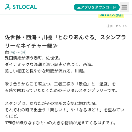
アプリをダウンロード
102
人
参加
提供：
ゼンリン
佐世保・西海・川棚「となりあんぐる」スタンプラ
リー≪ネイチャー編≫
(時)
～
(時)
異国情緒が漂う港町、佐世保。
ダイナミックな渦潮と深い歴史が息づく、西海。
美しい棚田と穏やかな時間が流れる、川棚。
隣り合うからこそ際立つ、三者三様の「景色」と「温度」を
五感で味わっていただくためのデジタルスタンプラリーです。
スタンプは、あなたがその場所の空気に触れた証。
それぞれの町で出会う「楽しい！」や「なるほど！」を重ねてい
くほど、
3市町が織りなすひとつの大きな物語が見えてくるはずです。