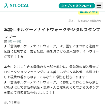
アプリをダウンロード
167
人
参加
提供：
一般社団法人雲仙観光局
🌋雲仙ボルケーノナイトウォークデジタルスタンプ
ラリー
(時)
～
(時)
★「雲仙ボルケーノナイトウォーク」は、雲仙にまつわる逸話や
伝説に登場する「雲仙妖怪」👻を見つける没入型のナイトウォー
クです！！★
🌋火山と共に生きる雲仙の大自然を舞台に、最先端の光と音☆プ
ロジェクションマッピングによる美しいデジタル映像、♨湯けむ
りや硫黄の香りも相まってあなたの感性を揺さぶります！
★「雲仙ボルケーノナイトウォーク」に参加して♬ここから少し
足を延ばして雲仙の観光・史跡・大自然をめぐりながらスタンプ
を集めて特典賞品をGetしよう！！
※ご注意※