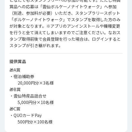
どなたでもスタンプラリーへの参加が可能です。ただし特典
賞品への応募は「雲仙ボルケーノナイトウォーク」へ参加
（別途、参加料が必要）いただき、スタンプラリースポット
「ボルケーノナイトウォーク」でスタンプを取得した方のみ
が対象となります。※アプリのアンインストールや機種変更
を行うと全て消えてしまいますのでご注意ください。なおス
タンプ取得前後で会員登録を行った場合は、ログインすると
スタンプが引き継がれます。
提供賞品
🎁A賞

・宿泊補助券 

　　20,000円分×3名様 

🎁B賞

・雲仙特産品詰合せ 

　　5,000円分×10名様 

🎁C賞

・QUOカードPay 

　　500円分×100名様