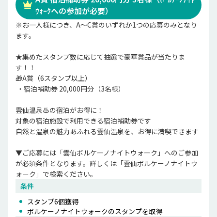
ｳｫｰｸへの参加が必要）
※お一人様につき、A～C賞のいずれか1つの応募のみとなり
ます。

★集めたスタンプ数に応じて抽選で豪華賞品が当たりま
す！！ 

🎁A賞（6スタンプ以上）

 ・宿泊補助券 20,000円分（3名様） 　

雲仙温泉♨の宿泊がお得に！

対象の宿泊施設で利用できる宿泊補助券です

自然と温泉の魅力あふれる雲仙温泉を、お得に満喫できます

▼ご応募には「雲仙ボルケーノナイトウォーク」へのご参加
が必須条件となります。詳しくは「雲仙ボルケーノナイトウ
ォーク」で検索ください。
条件
スタンプ
6
個獲得
ボルケーノナイトウォーク
のスタンプを取得