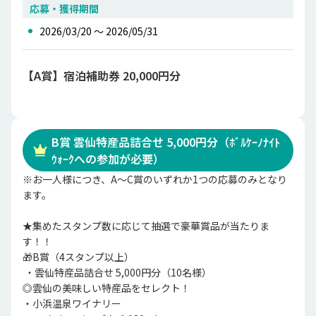
応募・獲得期間
2026/03/20 〜 2026/05/31
【A賞】宿泊補助券 20,000円分
B賞 雲仙特産品詰合せ 5,000円分（ﾎﾞﾙｹｰﾉﾅｲﾄ
ｳｫｰｸへの参加が必要）
※お一人様につき、A～C賞のいずれか1つの応募のみとなり
ます。

★集めたスタンプ数に応じて抽選で豪華賞品が当たりま
す！！ 

🎁B賞（4スタンプ以上）

 ・雲仙特産品詰合せ 5,000円分（10名様） 　

◎雲仙の美味しい特産品をセレクト！

・小浜温泉ワイナリー　
