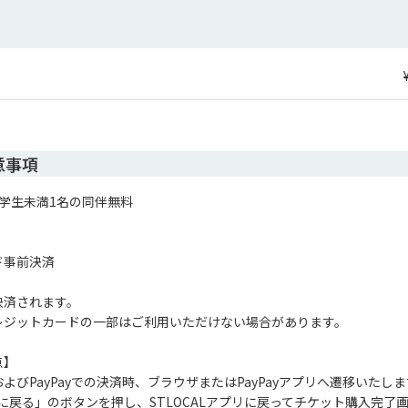
意事項
学生未満1名の同伴無料

事前決済

済されます。

レジットカードの一部はご利用いただけない場合があります。

】

よびPayPayでの決済時、ブラウザまたはPayPayアプリへ遷移いたし
プリに戻る」のボタンを押し、STLOCALアプリに戻ってチケット購入完了