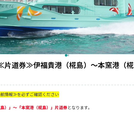
≪片道券≫伊福貴港（椛島）～本窯港（椛
運航情報≫を必ずご確認ください
椛島）」～「本窯港（椛島）」片道券
となります。