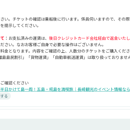
ださい。チケットの確認は乗船後に行います。係員伺いますので、その際
」を提示してください。
いて
：
お支払済みの運賃は、
後日クレジットカード会社経由で返金いた
ください。なおお客様ご自身で必要な操作はございません。
の料金となります。内容をご確認の上、人数分のチケットをご購入くだ
国境離島島民割引」「貨物運賃」「自動車航送運賃」は取り扱っておりませ
もご確認ください
半日かけて島一周！五島・椛島を満喫旅｜長崎観光のイベント情報ならST
動する