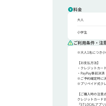
料金
大人
小学生
ご利用条件・注
※大人1名につき小
【お支払方法】

・クレジットカード
・PayPay事前決済

※ご予約確定時に決
※プリペイド式ク
【ご購入時の注意点
クレジットカードお
「STLOCALア