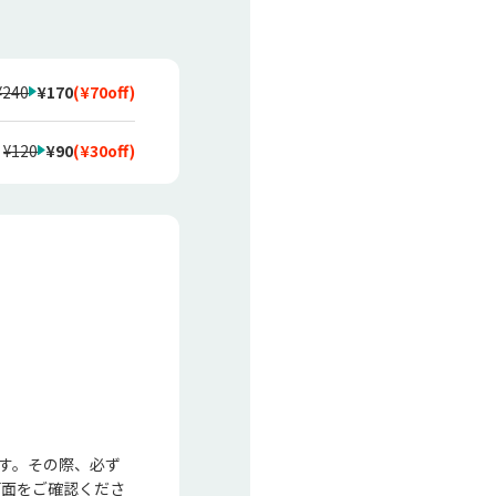
¥240
¥170
(
¥70
off)
¥120
¥90
(
¥30
off)
ます。その際、必ず
画面をご確認くださ