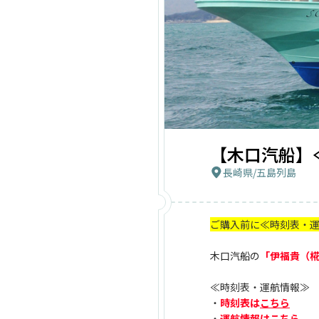
【木口汽船】
長崎県
/
五島列島
ご購入前に≪時刻表・
木口汽船の
「伊福貴（
≪時刻表・運航情報≫
・
時刻表は
こちら
・
運航情報は
こちら