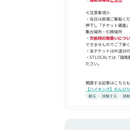
≪注意事項≫
・当日は直接ご乗船く
押下し「チケット画面
集合場所・引換場所
・
欠航時の取扱いにつ
できませんのでご了承
・当チケットは片道分
・STLOCALでは「
ださい。
関連する記事はこちら
【ハイキング】のんびり
観る
体験する
移