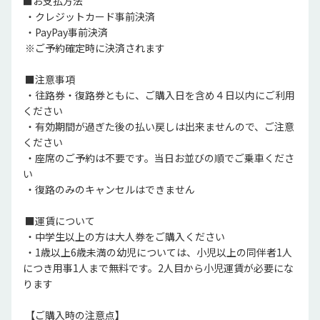
■お支払方法

 ・クレジットカード事前決済

 ・PayPay事前決済

 ※ご予約確定時に決済されます

 ■注意事項

 ・往路券・復路券ともに、ご購入日を含め４日以内にご利用
ください

 ・有効期間が過ぎた後の払い戻しは出来ませんので、ご注意
ください

 ・座席のご予約は不要です。当日お並びの順でご乗車くださ
い

 ・復路のみのキャンセルはできません

 ■運賃について

 ・中学生以上の方は大人券をご購入ください

 ・1歳以上6歳未満の幼児については、小児以上の同伴者1人
につき用事1人まで無料です。2人目から小児運賃が必要にな
ります

 【ご購入時の注意点】
