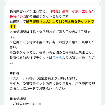
長崎県営バスが運行する、
［特急］長崎－小浜・雲仙線
の
長崎⇔
小浜
間の往復チケットとなります
往復割引で
通常運賃（大人）より310円お得なチケットで
す！
※有効期間は往路・復路問わずご購入日を含め4日間で
す。
※座席のご予約は不要です。当日お並びの順でご乗車くだ
さい。
※当チケットでは、長崎⇔雲仙間のご乗車は出来ません。
長崎⇔雲仙の往復チケットは
こちら
よりお買い求めくださ
い
■価格
・大人：2,790円（通常運賃より310円お得！）
※小児用の往復チケット販売はありません。バス車内で現
金またはICカードでお支払いください。
■有効期間
・ご購入日から4日間