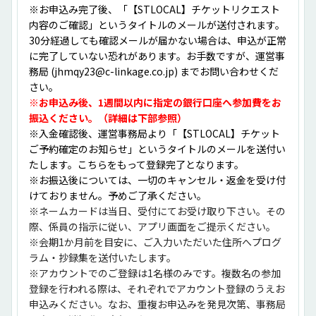
※お申込み完了後、「【STLOCAL】チケットリクエスト
内容のご確認」というタイトルのメールが送付されます。
30分経過しても確認メールが届かない場合は、申込が正常
に完了していない恐れがあります。お手数ですが、運営事
務局 (jhmqy23@c-linkage.co.jp) までお問い合わせくだ
さい。
※お申込み後、1週間以内に指定の銀行口座へ参加費をお
振込ください。（詳細は下部参照）
※入金確認後、運営事務局より「【STLOCAL】チケット
ご予約確定のお知らせ」というタイトルのメールを送付い
たします。こちらをもって登録完了となります。
※お振込後については、一切のキャンセル・返金を受け付
けておりません。予めご了承ください。
※ネームカードは当日、受付にてお受け取り下さい。その
際、係員の指示に従い、アプリ画面をご提示ください。
※会期1か月前を目安に、ご入力いただいた住所へプログ
ラム・抄録集を送付いたします。
※アカウントでのご登録は1名様のみです。複数名の参加
登録を行われる際は、それぞれでアカウント登録のうえお
申込みください。なお、重複お申込みを発見次第、事務局