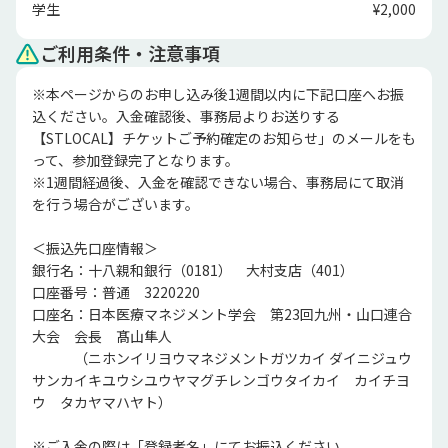
学生
¥2,000
ご利用条件・注意事項
※本ページからのお申し込み後1週間以内に下記口座へお振
込ください。入金確認後、事務局よりお送りする
【STLOCAL】チケットご予約確定のお知らせ」のメールをも
って、参加登録完了となります。

※1週間経過後、入金を確認できない場合、事務局にて取消
を行う場合がございます。

＜振込先口座情報＞

銀行名：十八親和銀行（0181）　大村支店（401）

口座番号：普通　3220220

口座名：日本医療マネジメント学会　第23回九州・山口連合
大会　会長　髙山隼人

　　　（ニホンイリヨウマネジメントガツカイ ダイニジュウ
サンカイキユウシユウヤマグチレンゴウタイカイ　カイチヨ
ウ　タカヤマハヤト）

※ご入金の際は「登録者名」にてお振込ください
