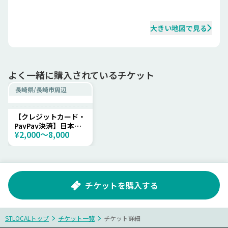
大きい地図で見る
よく一緒に購入されているチケット
長崎県
/
長崎市周辺
【クレジットカード・
PayPay決済】日本医
¥2,000〜8,000
療マネジメント学会
第23回九州・山口連
合大会／第26回長崎
県支部学術集会 参加
登録申込
チケットを購入する
STLOCALトップ
チケット一覧
チケット詳細