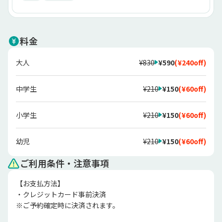
料金
大人
¥830
¥590
(
¥240
off)
中学生
¥210
¥150
(
¥60
off)
小学生
¥210
¥150
(
¥60
off)
幼児
¥210
¥150
(
¥60
off)
ご利用条件・注意事項
【お支払方法】

・クレジットカード事前決済

※ご予約確定時に決済されます。
