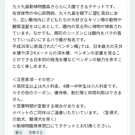
九十九島動植物園森きららに入園できるチケットです。
佐世保市の中心部西側、九十九島を眼下に望む高台にあ
り、広い敷地内に子どもたちが大好きなキリン等の動物や
観賞温室をはじめとして、園内の至る所に植物が植栽され
ています。なかでも、開花のシーズンには園内をバラの香
りでいっぱいにするバラ園が有名です。
平成26年に新設された｢ペンギン館｣では、日本最大の天井
水槽や深さ4メートルの深水槽、ペンギンの足裏を見るこ
とができる日本初の極浅水槽などペンギンの魅力を余すこ
となく楽しめます。
＜注意事項・その他＞
※高校生以上は大人料金、4歳～中学生は小人料金です。
※その他のクーポン、優待券、割引等と併用利用はできま
せん。
※営業時間が変動する場合があります。
※ペットのご同伴はご遠慮いただいています。（盲導犬、
介助犬、聴導犬を除く）
※動植物園発券窓口にてチケットとお引換ください。
観る
体験する