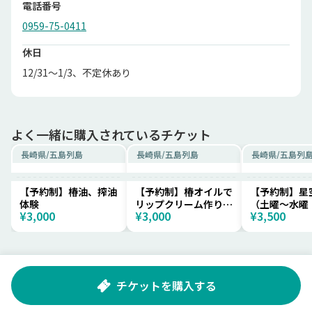
電話番号
0959-75-0411
休日
12/31～1/3、不定休あり
よく一緒に購入されているチケット
長崎県
/
五島列島
長崎県
/
五島列島
長崎県
/
五島列
【予約制】椿油、搾油
【予約制】椿オイルで
【予約制】星
体験
リップクリーム作り体
（土曜～水曜
¥3,000
¥3,000
¥3,500
験（1名利用）
～）
チケットを購入する