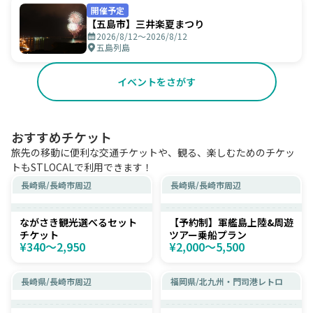
開催予定
【五島市】三井楽夏まつり
2026/8/12〜2026/8/12
五島列島
イベントをさがす
おすすめチケット
旅先の移動に便利な交通チケットや、観る、楽しむためのチケッ
トもSTLOCALで利用できます！
長崎県
/
長崎市周辺
長崎県
/
長崎市周辺
ながさき観光選べるセット
【予約制】軍艦島上陸&周遊
チケット
ツアー乗船プラン
¥340〜2,950
¥2,000〜5,500
長崎県
/
長崎市周辺
福岡県
/
北九州・門司港レトロ