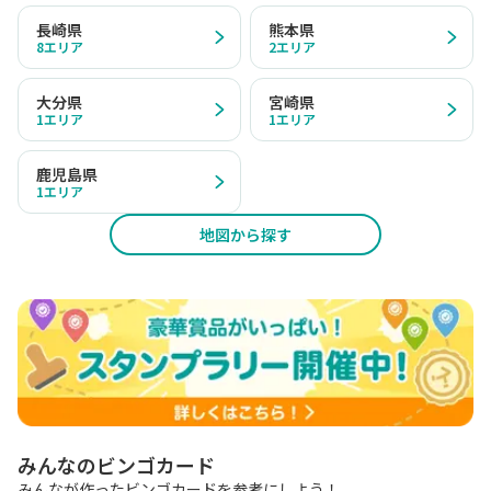
長崎県
熊本県
8
エリア
2
エリア
大分県
宮崎県
1
エリア
1
エリア
鹿児島県
1
エリア
地図から探す
みんなのビンゴカード
みんなが作ったビンゴカードを参考にしよう！