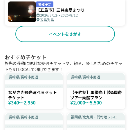
開催予定
【五島市】三井楽夏まつり
2026/8/12〜2026/8/12
五島列島
イベントをさがす
おすすめチケット
旅先の移動に便利な交通チケットや、観る、楽しむためのチケッ
トもSTLOCALで利用できます！
長崎県
/
長崎市周辺
長崎県
/
長崎市周辺
ながさき観光選べるセット
【予約制】軍艦島上陸&周遊
チケット
ツアー乗船プラン
¥340〜2,950
¥2,000〜5,500
長崎県
/
長崎市周辺
福岡県
/
北九州・門司港レトロ