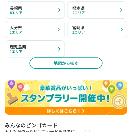
長崎県
熊本県
8
エリア
2
エリア
大分県
宮崎県
1
エリア
1
エリア
鹿児島県
1
エリア
地図から探す
みんなのビンゴカード
みんなが作ったビンゴカードを参考にしよう！