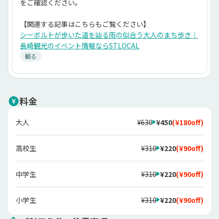
をご確認ください。
【関連する記事はこちらもご覧ください】
シーボルトが歩いた道を辿る雨の似合う大人のまち歩き｜
長崎観光のイベント情報ならSTLOCAL
観る
料金
大人
¥630
¥450
(
¥180
off)
高校生
¥310
¥220
(
¥90
off)
中学生
¥310
¥220
(
¥90
off)
小学生
¥310
¥220
(
¥90
off)