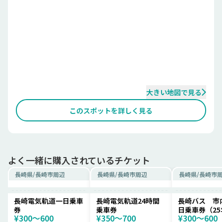
大きい地図で見る
このスポットを詳しく見る
よく一緒に購入されているチケット
長崎県
/
長崎市周辺
長崎県
/
長崎市周辺
長崎県
/
長崎市
長崎電気軌道一日乗車
長崎電気軌道24時間
長崎バス 市
券
乗車券
日乗車券（25
¥300〜600
¥350〜700
¥300〜600
～）