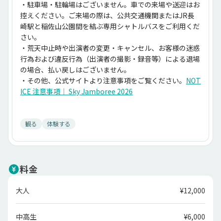
・駐車場・駐輪場はございません。車での来場や送迎はお
控えください。ご来場の際は、公共交通機関またはJR長
崎駅と稲佐山公園間を結ぶ専用シャトルバスをご利用くだ
さい。
・荒天中止時や出演者の変更・キャンセル、お客様の迷惑
行為および違反行為（出演者の撮影・録音等）による退場
の場合、払い戻しはございません。
﻿・その他、公式サイトより注意事項をご覧ください。
NOT
ICE 注意事項｜ Sky Jamboree 2026
# スカジャン　#スカイジャンボリー　#フェス　#夏フェ
ス　#ライブ　#稲佐山
観る
体験する
料金
大人
¥12,000
中高生
¥6,000