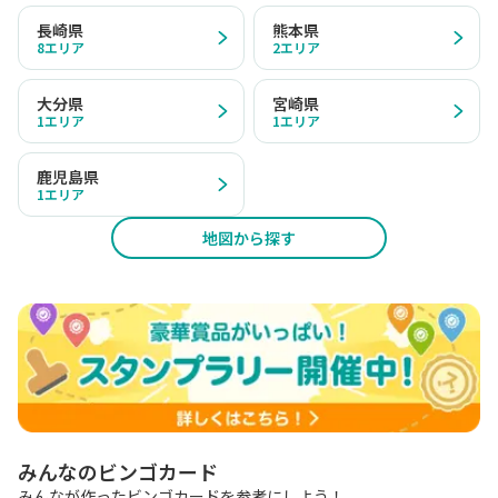
長崎県
熊本県
8
エリア
2
エリア
大分県
宮崎県
1
エリア
1
エリア
鹿児島県
1
エリア
地図から探す
みんなのビンゴカード
みんなが作ったビンゴカードを参考にしよう！