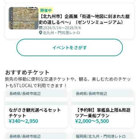
開催中
【北九州市】企画展「街道～地図に刻まれた歴
史の道しるべ～」（ゼンリンミュージアム）
2026/5/16〜2026/9/6
北九州・門司港レトロ
イベントをさがす
おすすめチケット
旅先の移動に便利な交通チケットや、観る、楽しむためのチケッ
トもSTLOCALで利用できます！
長崎県
/
長崎市周辺
長崎県
/
長崎市周辺
ながさき観光選べるセット
【予約制】軍艦島上陸&周遊
チケット
ツアー乗船プラン
¥340〜2,950
¥2,000〜5,500
長崎県
/
長崎市周辺
福岡県
/
北九州・門司港レトロ