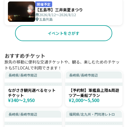
開催予定
【五島市】三井楽夏まつり
2026/8/12〜2026/8/12
五島列島
イベントをさがす
おすすめチケット
旅先の移動に便利な交通チケットや、観る、楽しむためのチケッ
トもSTLOCALで利用できます！
長崎県
/
長崎市周辺
長崎県
/
長崎市周辺
ながさき観光選べるセット
【予約制】軍艦島上陸&周遊
チケット
ツアー乗船プラン
¥340〜2,950
¥2,000〜5,500
長崎県
/
長崎市周辺
福岡県
/
北九州・門司港レトロ