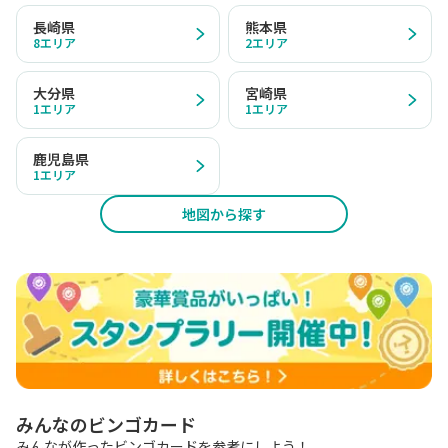
長崎県
熊本県
8
エリア
2
エリア
大分県
宮崎県
1
エリア
1
エリア
鹿児島県
1
エリア
地図から探す
みんなのビンゴカード
みんなが作ったビンゴカードを参考にしよう！