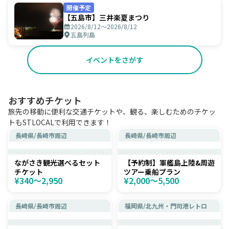
開催予定
【五島市】三井楽夏まつり
2026/8/12〜2026/8/12
五島列島
イベントをさがす
おすすめチケット
旅先の移動に便利な交通チケットや、観る、楽しむためのチケッ
トもSTLOCALで利用できます！
長崎県
/
長崎市周辺
長崎県
/
長崎市周辺
ながさき観光選べるセット
【予約制】軍艦島上陸&周遊
チケット
ツアー乗船プラン
¥340〜2,950
¥2,000〜5,500
長崎県
/
長崎市周辺
福岡県
/
北九州・門司港レトロ