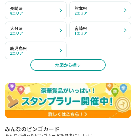
長崎県
熊本県
8
エリア
2
エリア
大分県
宮崎県
1
エリア
1
エリア
鹿児島県
1
エリア
地図から探す
みんなのビンゴカード
みんなが作ったビンゴカードを参考にしよう！