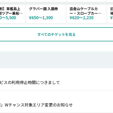
制】軍艦島上
グラバー園 入園券
皿倉山ケーブルカ
遊ツアー乗船プ
ー・スロープカー往
0〜5,500
¥650〜1,300
¥620〜1,230
¥
復通し券
すべてのチケットを見る
ビスの利用停止時間につきまして
ゴ祭」Wチャンス対象エリア変更のお知らせ