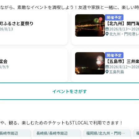
ながら、素敵なイベントを満喫しよう！友達や家族と一緒に、楽しい時
開催予定
町ふるさと夏祭り
【北九州】関門海
26/8/13
2026/8/13〜2026
北九州・門司港レ
開催予定
盆会
【五島市】三井
6/9/9
2026/8/12〜2026
五島列島
イベントをさがす
や、観る、楽しむためのチケットもSTLOCALで利用できます！
長崎市周辺
長崎県
/
長崎市周辺
福岡県
/
北九州・門司港
レトロ