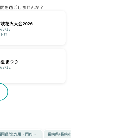
間を過ごしませんか？
峡花火大会2026
/8/13
トロ
楽夏まつり
/8/12
福岡県
/
北九州・門司港
長崎県
/
長崎市周辺
長崎県
/
長崎市周辺
レトロ