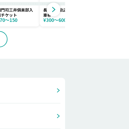
旧門司三井俱楽部入
長崎電気軌道一日乗
長崎電気軌道24時間
場チケット
車券
乗車券
70〜150
¥300〜600
¥350〜700