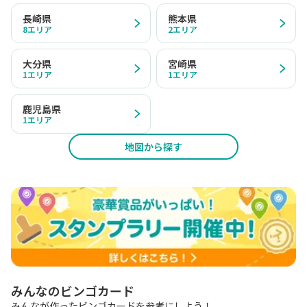
長崎県
熊本県
8
エリア
2
エリア
大分県
宮崎県
1
エリア
1
エリア
鹿児島県
1
エリア
地図から探す
みんなのビンゴカード
みんなが作ったビンゴカードを参考にしよう！