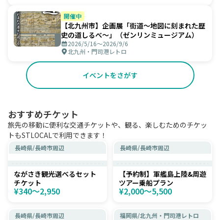
開催中
【北九州市】企画展「街道～地図に刻まれた歴
史の道しるべ～」（ゼンリンミュージアム）
2026/5/16〜2026/9/6
北九州・門司港レトロ
イベントをさがす
おすすめチケット
旅先の移動に便利な交通チケットや、観る、楽しむためのチケッ
トもSTLOCALで利用できます！
長崎県
/
長崎市周辺
長崎県
/
長崎市周辺
ながさき観光選べるセット
【予約制】軍艦島上陸&周遊
チケット
ツアー乗船プラン
¥340〜2,950
¥2,000〜5,500
長崎県
/
長崎市周辺
福岡県
/
北九州・門司港レトロ