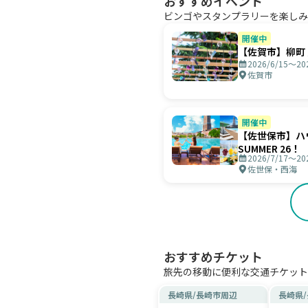
おすすめイベント
ビンゴやスタンプラリーを楽しみ
開催中
【佐賀市】柳町 
2026/6/15〜20
佐賀市
開催中
【佐世保市】ハウ
SUMMER 26！
2026/7/17〜20
佐世保・西海
おすすめチケット
旅先の移動に便利な交通チケット
長崎県
/
長崎市周辺
長崎県
/