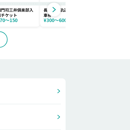
旧門司三井俱楽部入
長崎電気軌道一日乗
長崎電気軌道24時間
場チケット
車券
乗車券
70〜150
¥300〜600
¥350〜700