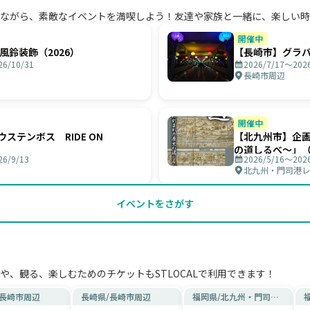
ながら、素敵なイベントを満喫しよう！友達や家族と一緒に、楽しい時
開催中
風鈴装飾（2026）
【長崎市】グラ
26/10/31
2026/7/17〜2026
長崎市周辺
開催中
ステンボス RIDE ON
【北九州市】企
の道しるべ～」
26/9/13
2026/5/16〜2026
北九州・門司港レ
イベントをさがす
や、観る、楽しむためのチケットもSTLOCALで利用できます！
長崎市周辺
長崎県
/
長崎市周辺
福岡県
/
北九州・門司港
レトロ