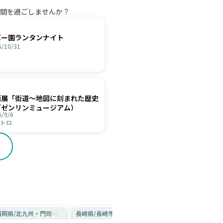
間を過ごしませんか？
バー園ランタンナイト
/10/31
画展「街道～地図に刻まれた歴史
（ゼンリンミュージアム）
/9/6
トロ
福岡県
/
北九州・門司港
長崎県
/
長崎市周辺
長崎県
/
長崎市周辺
レトロ