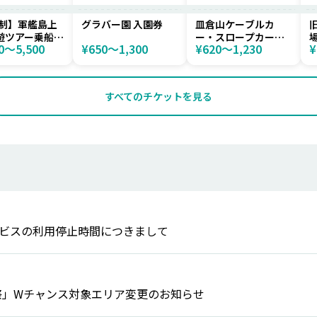
制】軍艦島上
グラバー園 入園券
皿倉山ケーブルカ
遊ツアー乗船プ
ー・スロープカー往
0〜5,500
¥650〜1,300
¥620〜1,230
¥
復通し券
すべてのチケットを見る
ビスの利用停止時間につきまして
ゴ祭」Wチャンス対象エリア変更のお知らせ